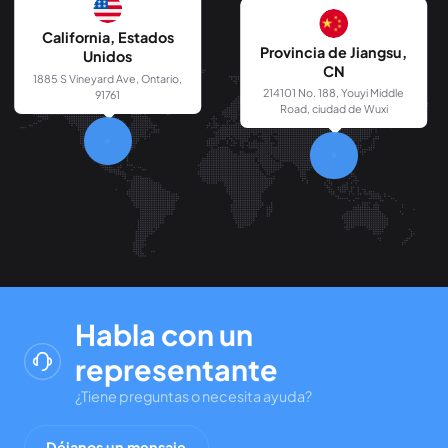
California, Estados
Provincia de Jiangsu,
Unidos
CN
1885 S Vineyard Ave, Ontario,
214101 No. 188, Youyi Middle
91761
Road, ciudad de Wuxi
Habla con un
representante
¿Tiene preguntas o necesita ayuda?
Déjanos un mensaje